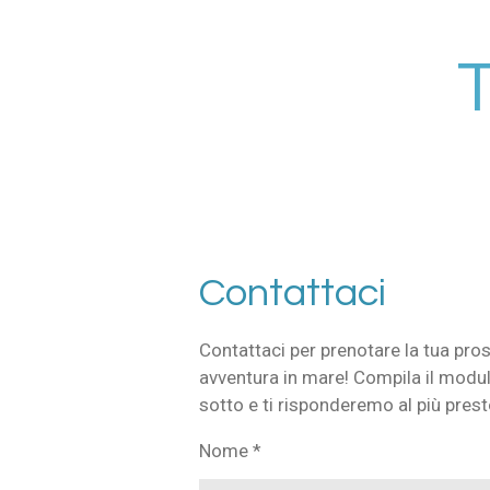
Vai
al
contenuto
principale
Contattaci
Contattaci per prenotare la tua pro
avventura in mare! Compila il modul
sotto e ti risponderemo al più prest
Nome *