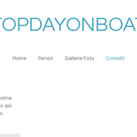
TOPDAYONBOA
Home
Servizi
Gallerie Foto
Contatti
ssima
o qui
o.